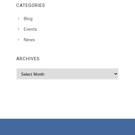
CATEGORIES
Blog
Events
News
ARCHIVES
A
r
c
h
i
v
e
s