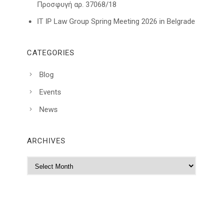
Προσφυγή αρ. 37068/18
IT IP Law Group Spring Meeting 2026 in Belgrade
CATEGORIES
Blog
Events
News
ARCHIVES
A
r
c
h
i
v