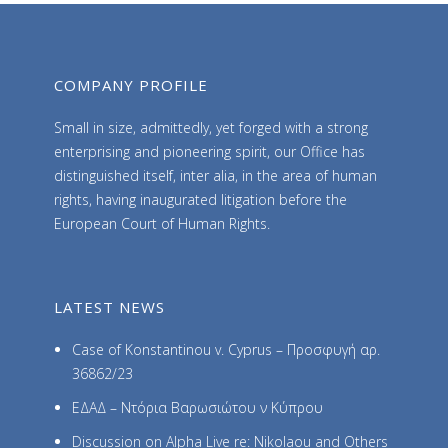
e
s
COMPANY PROFILE
Small in size, admittedly, yet forged with a strong
enterprising and pioneering spirit, our Office has
distinguished itself, inter alia, in the area of human
rights, having inaugurated litigation before the
European Court of Human Rights.
LATEST NEWS
Case of Konstantinou v. Cyprus – Προσφυγή αρ.
36862/23
ΕΔΑΔ – Ντόρια Βαρωσιώτου ν Κύπρου
Discussion on Alpha Live re: Nikolaou and Others